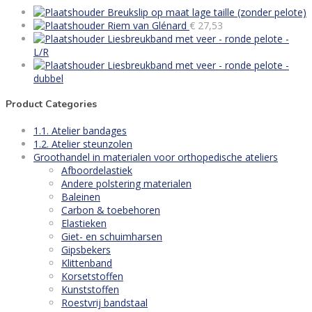
Breukslip op maat lage taille (zonder pelote)
Riem van Glénard
€
27,53
Liesbreukband met veer - ronde pelote -
L/R
Liesbreukband met veer - ronde pelote -
dubbel
Product Categories
1.1. Atelier bandages
1.2. Atelier steunzolen
Groothandel in materialen voor orthopedische ateliers
Afboordelastiek
Andere polstering materialen
Baleinen
Carbon & toebehoren
Elastieken
Giet- en schuimharsen
Gipsbekers
Klittenband
Korsetstoffen
Kunststoffen
Roestvrij bandstaal