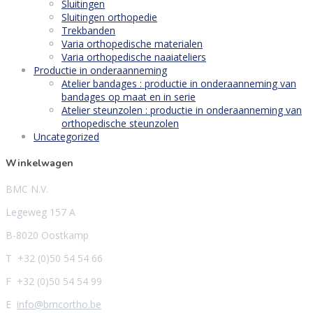
Sluitingen
Sluitingen orthopedie
Trekbanden
Varia orthopedische materialen
Varia orthopedische naaiateliers
Productie in onderaanneming
Atelier bandages : productie in onderaanneming van
bandages op maat en in serie
Atelier steunzolen : productie in onderaanneming van
orthopedische steunzolen
Uncategorized
Winkelwagen
BMC N.V.
Legeweg 157 A
B-8020 Oostkamp
T +32 (0)50 54 54 66
F +32 (0)50 54 54 99
E
info@bmcortho.be