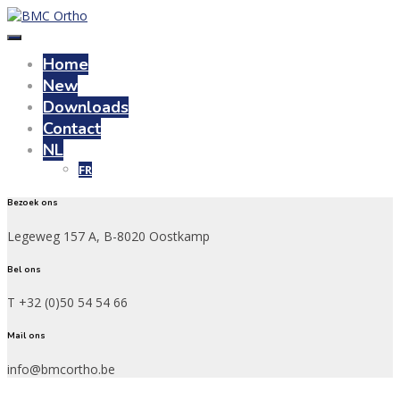
Home
New
Downloads
Contact
NL
FR
Bezoek ons
Legeweg 157 A, B-8020 Oostkamp
Bel ons
T +32 (0)50 54 54 66
Mail ons
info@bmcortho.be