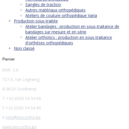
Sangles de traction
Autres matériaux orthopédiques
Ateliers de couture orthopédique Varia
Production sous-traitée
Atelier bandages : production en sous-traitance de
bandages sur mesure et en série
Atelier orthotics : production en sous-traitance
d'orthèses orthopédiques
Non classé
Panier
BMC S.A.
157 A, rue Legeweg
B-8020 Oostkamp
T +32 (0)50 54 54 66
F +32 (0)50 54 54 99
E
info@bmcortho.be
www.bmcortho.be