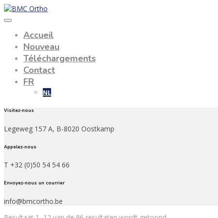
Accueil
Nouveau
Téléchargements
Contact
FR
NL
Visitez-nous
Legeweg 157 A, B-8020 Oostkamp
Appelez-nous
T +32 (0)50 54 54 66
Envoyez-nous un courrier
info@bmcortho.be
Resultaat 1–12 van de 96 resultaten wordt getoond