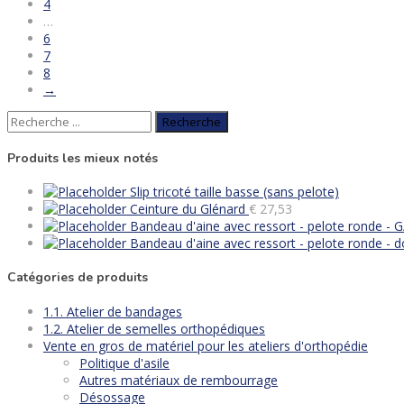
4
…
6
7
8
→
Recherche
de
:
Produits les mieux notés
Slip tricoté taille basse (sans pelote)
Ceinture du Glénard
€
27,53
Bandeau d'aine avec ressort - pelote ronde - 
Bandeau d'aine avec ressort - pelote ronde - d
Catégories de produits
1.1. Atelier de bandages
1.2. Atelier de semelles orthopédiques
Vente en gros de matériel pour les ateliers d'orthopédie
Politique d'asile
Autres matériaux de rembourrage
Désossage